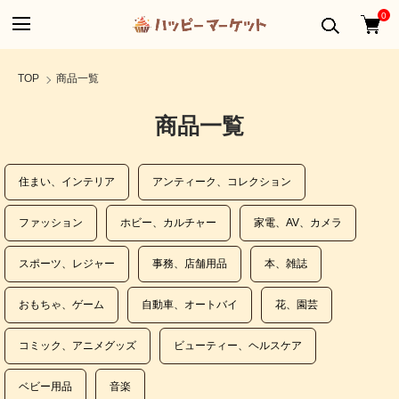
0
TOP
商品一覧
商品一覧
カテゴリー
住まい、インテリア
アンティーク、コレクション
ファッション
ホビー、カルチャー
家電、AV、カメラ
スポーツ、レジャー
事務、店舗用品
本、雑誌
おもちゃ、ゲーム
自動車、オートバイ
花、園芸
コミック、アニメグッズ
ビューティー、ヘルスケア
ベビー用品
音楽