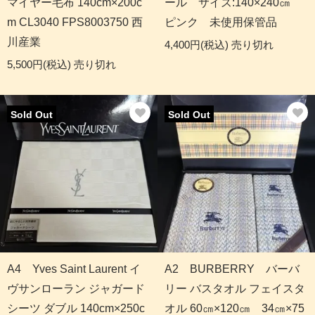
マイヤー毛布 140cm×200c
ール サイズ:140×240㎝
m CL3040 FPS8003750 西
ピンク 未使用保管品
川産業
4,400円(税込)
売り切れ
5,500円(税込)
売り切れ
Sold Out
Sold Out
A4 Yves Saint Laurent イ
A2 BURBERRY バーバ
ヴサンローラン ジャガード
リー バスタオル フェイスタ
シーツ ダブル 140cm×250c
オル 60㎝×120㎝ 34㎝×75