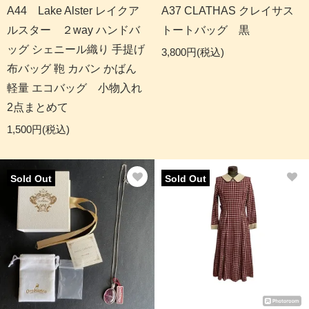
A44 Lake Alster レイクア
A37 CLATHAS クレイサス
ルスター ２way ハンドバ
トートバッグ 黒
ッグ シェニール織り 手提げ
3,800円(税込)
布バッグ 鞄 カバン かばん
軽量 エコバッグ 小物入れ
2点まとめて
1,500円(税込)
Sold Out
Sold Out