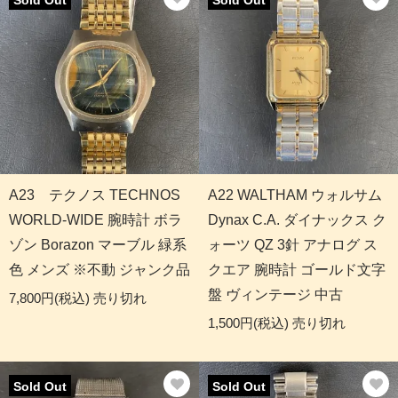
Sold Out
Sold Out
A23 テクノス TECHNOS
A22 WALTHAM ウォルサム
WORLD-WIDE 腕時計 ボラ
Dynax C.A. ダイナックス ク
ゾン Borazon マーブル 緑系
ォーツ QZ 3針 アナログ ス
色 メンズ ※不動 ジャンク品
クエア 腕時計 ゴールド文字
盤 ヴィンテージ 中古
7,800円(税込)
売り切れ
1,500円(税込)
売り切れ
Sold Out
Sold Out