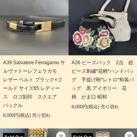
A39 Salvatore Ferragamo サ
A26 ビーズバック 2点 総
ルヴァトーレフェラガモ
ビーズ刺繍*花柄*ハンドバッ
レザー ベルト ブラック×ゴ
グ 手提げ鞄*レトロ*和装バ
ールド サイズ65 レディー
ッグ 黒 アイボリー 花
ス ロゴ刻印 スクエア
柄 がま口 昭和
バックル
6,000円(税込)
売り切れ
8,000円(税込)
売り切れ