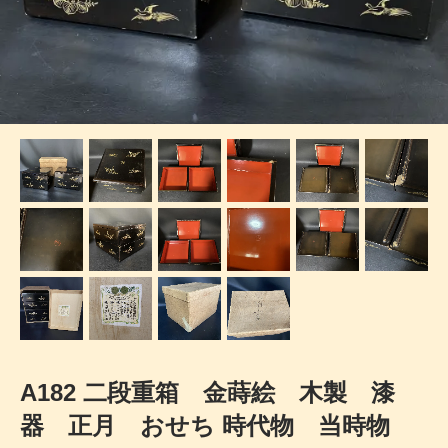
A182 二段重箱 金蒔絵 木製 漆
器 正月 おせち 時代物 当時物